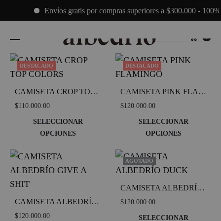
Envíos gratis por compras superiores a $300.000 - 100%
Cart
Ordenar por los últimos
0
DESTACADO
DESTACADO
CAMISETA CROP TOP COLORS
CAMISETA PINK FLAMINGO
$
110.000.00
$
120.000.00
SELECCIONAR
SELECCIONAR
OPCIONES
OPCIONES
Este
ADD
Este
ADD
TO
TO
producto
produc
AGOTADO
WISHLIST
WIS
tiene
tiene
múltiples
múltipl
CAMISETA ALBEDRÍO DUCK
variantes.
variant
CAMISETA ALBEDRÍO GIVE A SHIT
$
120.000.00
Las
Las
$
120.000.00
SELECCIONAR