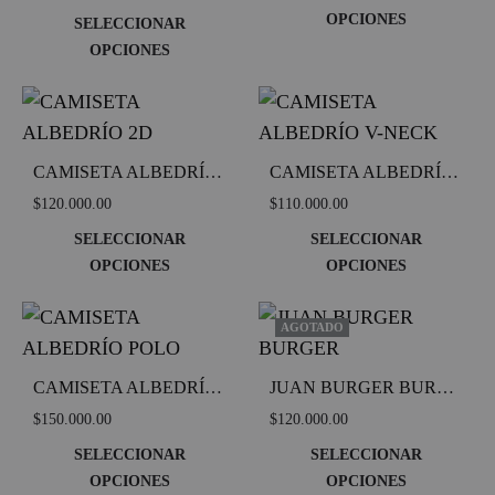
opciones
opcion
OPCIONES
SELECCIONAR
Este
ADD
se
se
OPCIONES
TO
Este
ADD
produc
pueden
pueden
WIS
TO
producto
tiene
elegir
elegir
WISHLIST
tiene
múltipl
en
en
múltiples
variant
la
la
CAMISETA ALBEDRÍO 2D
CAMISETA ALBEDRÍO V-NECK
variantes.
Las
página
página
$
120.000.00
$
110.000.00
Las
opcion
de
de
SELECCIONAR
SELECCIONAR
opciones
se
producto
produc
OPCIONES
OPCIONES
Este
ADD
Este
ADD
se
pueden
TO
TO
producto
produc
pueden
elegir
AGOTADO
WISHLIST
WIS
tiene
tiene
elegir
en
múltiples
múltipl
en
la
CAMISETA ALBEDRÍO POLO
JUAN BURGER BURGER
variantes.
variant
la
página
$
150.000.00
$
120.000.00
Las
Las
página
de
SELECCIONAR
SELECCIONAR
opciones
opcion
de
produc
OPCIONES
OPCIONES