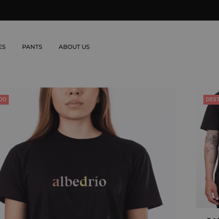
E
ES
PANTS
ABOUT US
DO
DES