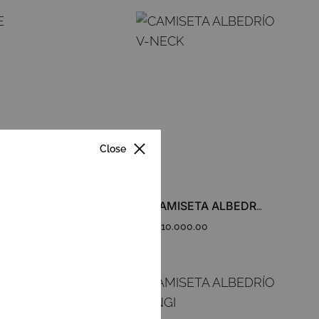
ADD
ADD
TO
TO
WISHLIST
WISHLIST
Close
CAMISETA ALBEDRÍO V-NECK
$
110.000.00
ADD
TO