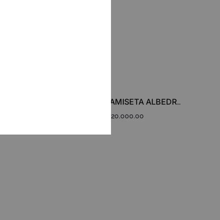
WISHLIST
CAMISETA ALBEDRÍO FUNGI
$
120.000.00
ADD
TO
WISHLIST
ADD
TO
WISHLIST