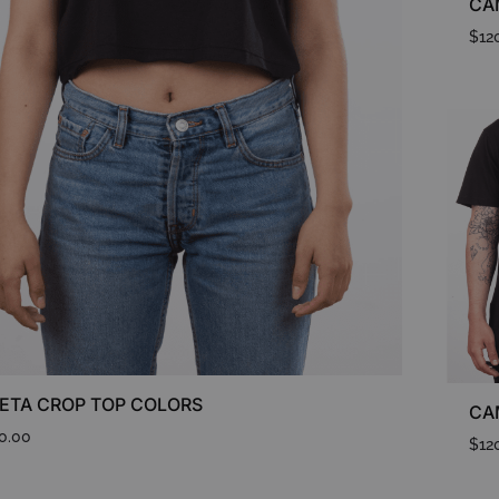
$
12
ETA CROP TOP COLORS
0.00
$
12