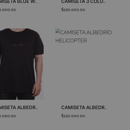
CAMISETA BLUE WHALE
CAMISETA 3 COLORS
0.000.00
$
120.000.00
ADD
ADD
TO
TO
WISHLIST
WISHLIST
CAMISETA ALBEDRÍO GIVE A SHIT
CAMISETA ALBEDRÍO HELICOPTER
0.000.00
$
120.000.00