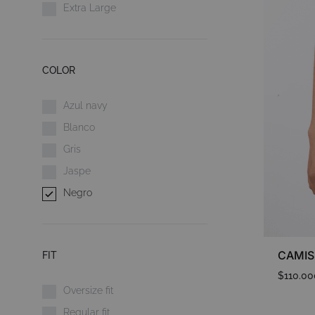
Extra Large
COLOR
Azul navy
Blanco
Gris
Jaspe
Negro
CAMIS
FIT
$
110.00
Oversize fit
Regular fit