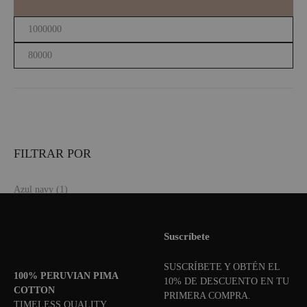
Precio
Precio
mínimo
máximo
FILTRAR POR
Azul navy
(1)
Blanco
(1)
Gris
(1)
Suscríbete
Jaspe
(5)
SUSCRÍBETE Y OBTÉN EL
Negro
(5)
100% PERUVIAN PIMA
10% DE DESCUENTO EN TU
COTTON
PRIMERA COMPRA.
TIMELESS QUALITY