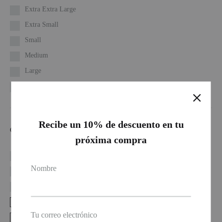
se
produc
Extra Extra Large
pueden
Extra Small
elegir
Small
en
Medium
la
Large
página
de
Extra Large
producto
Recibe un 10% de descuento en tu
COLOR
próxima compra
Azul navy
Nombre
Blanco
Gris
Jaspe
Tu correo electrónico
Negro