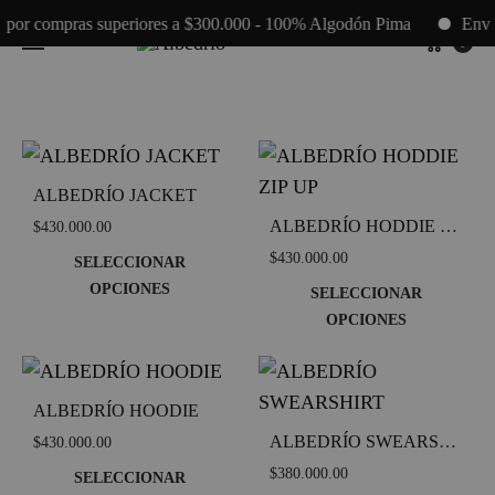
 por compras superiores a $300.000 - 100% Algodón Pima
Envíos
Cart
0
ALBEDRÍO JACKET
ALBEDRÍO HODDIE ZIP UP
$
430.000.00
$
430.000.00
SELECCIONAR
OPCIONES
SELECCIONAR
Este
ADD
OPCIONES
TO
producto
Este
ADD
WISHLIST
TO
tiene
produc
WIS
múltiples
tiene
ALBEDRÍO HOODIE
variantes.
múltipl
ALBEDRÍO SWEARSHIRT
$
430.000.00
Las
variant
$
380.000.00
SELECCIONAR