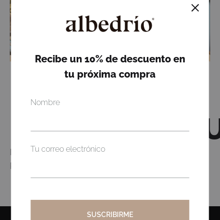
STREETSTYLE
Recibe un 10% de descuento en
tu próxima compra
Nombre
NOTHING FO
Tu correo electrónico
It seems we can’t find what you’re looking for.
Perhaps searching can help.