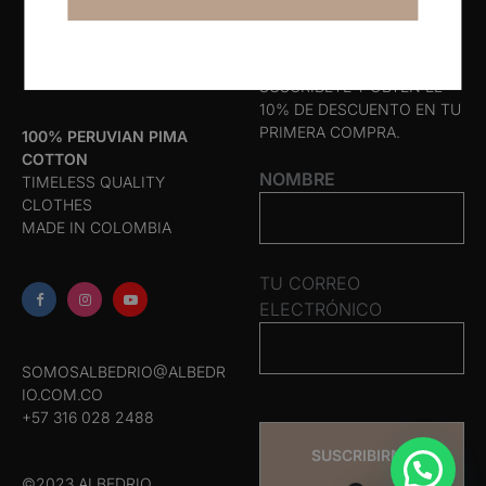
Search
Suscríbete
SUSCRÍBETE Y OBTÉN EL
10% DE DESCUENTO EN TU
PRIMERA COMPRA.
100% PERUVIAN PIMA
COTTON
NOMBRE
TIMELESS QUALITY
CLOTHES
MADE IN COLOMBIA
TU CORREO
ELECTRÓNICO
SOMOSALBEDRIO@ALBEDR
IO.COM.CO
+57 316 028 2488
©2023 ALBEDRIO.