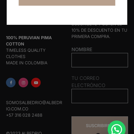
Search
Suscríbete
SUSCRÍBETE Y OBTÉN EL
10% DE DESCUENTO EN TU
PRIMERA COMPRA.
100% PERUVIAN PIMA
COTTON
NOMBRE
TIMELESS QUALITY
CLOTHES
MADE IN COLOMBIA
TU CORREO
ELECTRÓNICO
SOMOSALBEDRIO@ALBEDR
IO.COM.CO
+57 316 028 2488
©2023 ALBEDRIO.