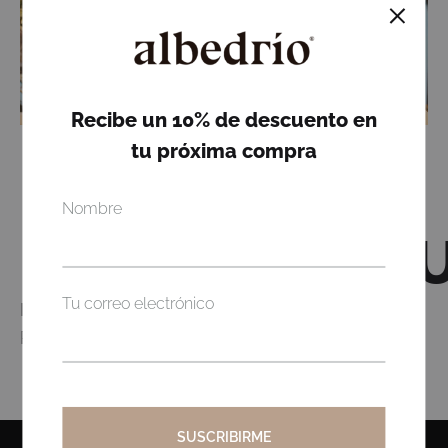
SUMMER
Recibe un 10% de descuento en
tu próxima compra
Nombre
NOTHING FO
Tu correo electrónico
It seems we can’t find what you’re looking for.
Perhaps searching can help.