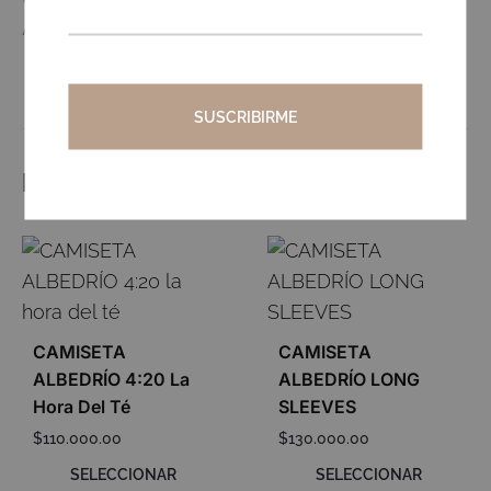
Albedrío Talla S Slim Fit
PRODUCTOS RELACIONADOS
CAMISETA
CAMISETA
ALBEDRÍO 4:20 La
ALBEDRÍO LONG
Hora Del Té
SLEEVES
$
110.000.00
$
130.000.00
SELECCIONAR
SELECCIONAR