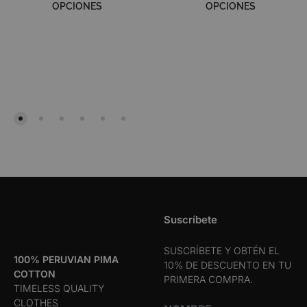
OPCIONES
OPCIONES
Este
Este
ADD
ADD
TO
TO
producto
produ
WISHLIST
WIS
tiene
tiene
múltiples
múltip
variantes.
varian
Las
Las
opciones
opcio
se
se
pueden
puede
elegir
elegir
en
en
Suscríbete
la
la
SUSCRÍBETE Y OBTÉN EL
página
págin
100% PERUVIAN PIMA
10% DE DESCUENTO EN TU
de
de
COTTON
PRIMERA COMPRA.
TIMELESS QUALITY
producto
produ
CLOTHES