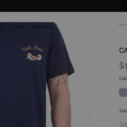
Inicio
ES
PANTS
ABOUT US
CA
$
Colo
Tall