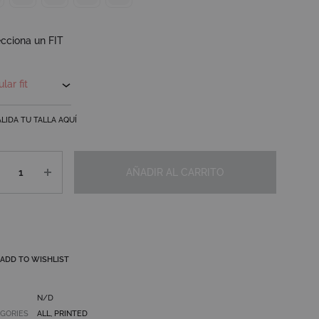
cciona un FIT
VALIDA TU TALLA AQUÍ
tidad
AÑADIR AL CARRITO
ADD TO WISHLIST
N/D
GORIES
ALL
,
PRINTED