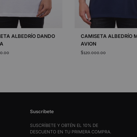
ETA ALBEDRÍO DANDO
CAMISETA ALBEDRÍO 
YA
AVION
00.00
$
120.000.00
ADD
TO
WISHLIST
Suscríbete
SUSCRÍBETE Y OBTÉN EL 10% DE
DESCUENTO EN TU PRIMERA COMPRA.