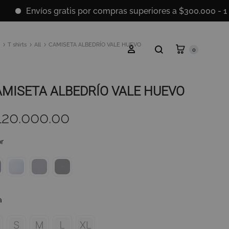
Envíos gratis por compras superiores a $300.000 - 100% A
Cart
T shirts
All
CAMISETA ALBEDRÍO VALE HUEVO
Search
Sign in
0
MISETA ALBEDRÍO VALE HUEVO
120.000.00
SS2018
r
Dresses
Accessories
Footwear
a
Sweatshirt