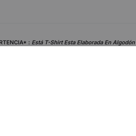
RTENCIA* :
Está T-Shirt Esta Elaborada En Algod
FAST FASHION»
En Esta Foto Mide 1,75 Y Usa Una Albedrío Talla L Sli
n Esta Foto Mide 1,56 Y Usa Una Albedrío Talla S Slim 