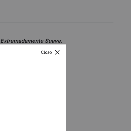
ón Extremadamente Suave.
Close
m Fit/ M Regular Fit
Fit / XS Regular Fit