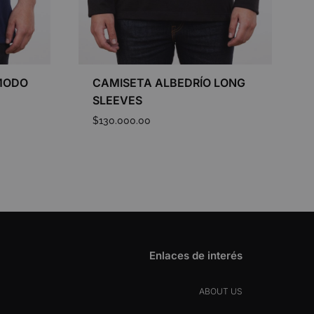
MODO
CAMISETA ALBEDRÍO LONG
SLEEVES
$
130.000.00
ADD
ADD
TO
TO
WISHLIST
WISHLIST
Enlaces de interés
ABOUT US