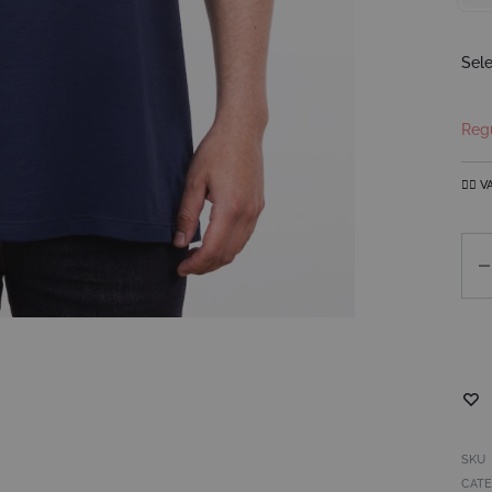
Sele
👉🏼 
Can
SKU
CATE