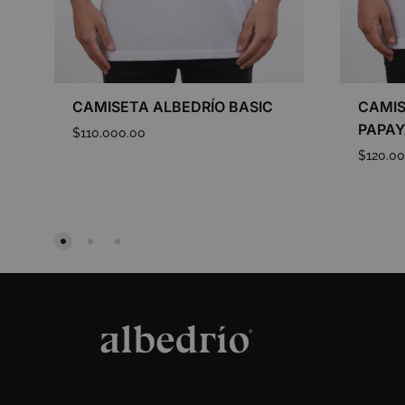
CAMISETA ALBEDRÍO BASIC
CAMIS
PAPA
$
110.000.00
$
120.0
ADD
TO
WISHLIST