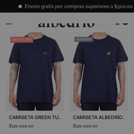
Envíos gratis por compras superiores a $300.000 
Cart
Ordenar por los últimos
0
AGOTADO
DESTACADO
CAMISETA GREEN TURTLE
CAMISETA ALBEDRÍO DUCK
$
120.000.00
$
120.000.00