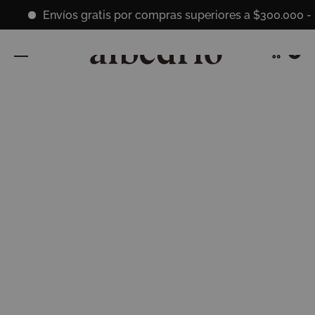
Envíos gratis por compras superiores a $300.000 -
Cart
0