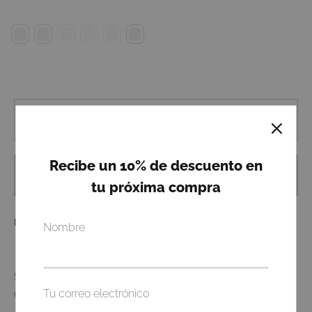
Cantidad
Recibe un 10% de descuento en
AÑADIR AL CARRITO
tu próxima compra
👉🏼 VALIDA TU TALLA AQUÍ
Nombre
SKU
N/D
Tu correo electrónico
CATEGORIES
ALL
,
PRINTED