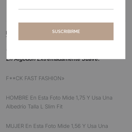
DESCRIPCIÓN
*ADVERTENCIA* :
Está T-Shirt Esta Elaborada
En Algodón Extremadamente Suave.
F**CK FAST FASHION»
HOMBRE En Esta Foto Mide 1,75 Y Usa Una
Albedrío Talla L Slim Fit
MUJER En Esta Foto Mide 1,56 Y Usa Una