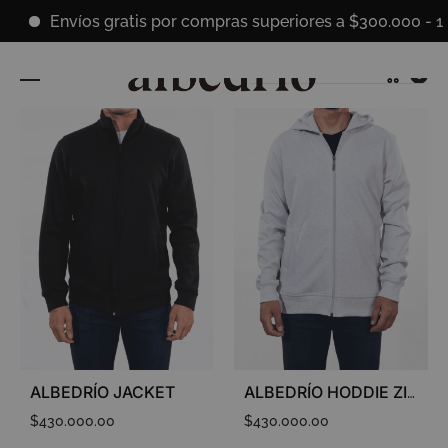
Envíos gratis por compras superiores a $300.000 - 10
Cart
Ordenar por los últimos
0
ALBEDRÍO JACKET
ALBEDRÍO HODDIE ZIP UP
$
430.000.00
$
430.000.00